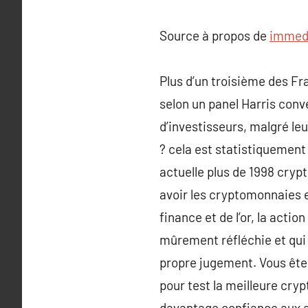
Source à propos de
immedi
Plus d’un troisième des F
selon un panel Harris conv
d’investisseurs, malgré le
? cela est statistiquement d
actuelle plus de 1998 cryp
avoir les cryptomonnaies et
finance et de l’or, la act
mûrement réfléchie et qui n
propre jugement. Vous êtes
pour test la meilleure cryp
davantage confiance aux a