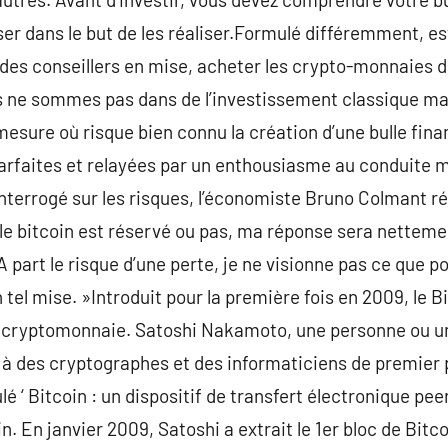
ser dans le but de les réaliser.Formulé différemment, est
es conseillers en mise, acheter les crypto-monnaies doi
 ne sommes pas dans de l’investissement classique mais
mesure où risque bien connu la création d’une bulle finan
arfaites et relayées par un enthousiasme au conduite 
Interrogé sur les risques, l’économiste Bruno Colmant r
le bitcoin est réservé ou pas, ma réponse sera netteme
A part le risque d’une perte, je ne visionne pas ce que p
n tel mise. »Introduit pour la première fois en 2009, le B
de cryptomonnaie. Satoshi Nakamoto, une personne ou 
 à des cryptographes et des informaticiens de premier 
ulé ‘ Bitcoin : un dispositif de transfert électronique pee
oin. En janvier 2009, Satoshi a extrait le 1er bloc de Bi