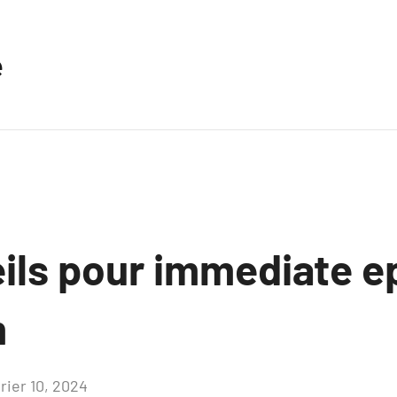
e
ils pour immediate ep
m
rier 10, 2024
Aucun