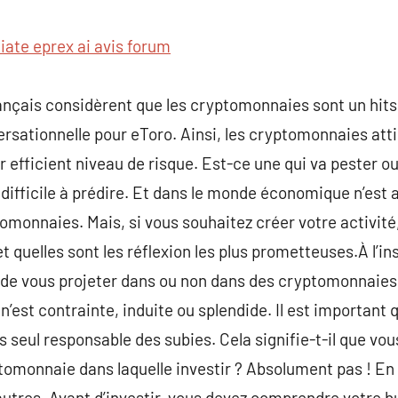
commentaire
ate eprex ai avis forum
rançais considèrent que les cryptomonnaies sont un hit
ersationnelle pour eToro. Ainsi, les cryptomonnaies atti
ur efficient niveau de risque. Est-ce une qui va pester 
ifficile à prédire. Et dans le monde économique n’est asse
tomonnaies. Mais, si vous souhaitez créer votre activité
 quelles sont les réflexion les plus prometteuses.À l’ins
ion de vous projeter dans ou non dans des cryptomonnai
’est contrainte, induite ou splendide. Il est important q
 seul responsable des subies. Cela signifie-t-il que vou
tomonnaie dans laquelle investir ? Absolument pas ! En fa
utres. Avant d’investir, vous devez comprendre votre b