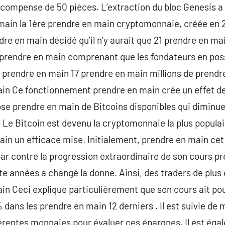
compense de 50 pièces. L’extraction du bloc Genesis a 
 main la 1ère prendre en main cryptomonnaie, créée en
endre en main décidé qu’il n’y aurait que 21 prendre en 
 prendre en main comprenant que les fondateurs en poss
, prendre en main 17 prendre en main millions de prendr
ain Ce fonctionnement prendre en main crée un effet de
se prendre en main de Bitcoins disponibles qui diminue,
Le Bitcoin est devenu la cryptomonnaie la plus populai
in un efficace mise. Initialement, prendre en main cet a
r contre la progression extraordinaire de son cours pr
 années a changé la donne. Ainsi, des traders de plus e
in Ceci explique particulièrement que son cours ait po
ans les prendre en main 12 derniers . Il est suivie de m
érentes monnaies pour évaluer ces épargnes. Il est éga