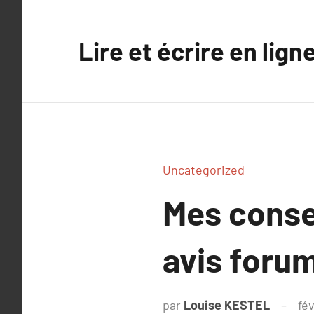
Aller
au
Lire et écrire en lign
contenu
Uncategorized
Mes conse
avis foru
par
Louise KESTEL
fév