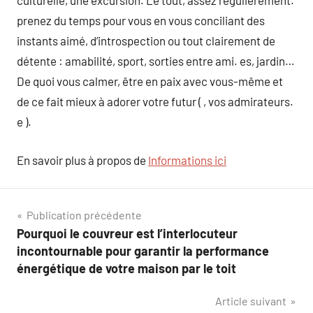
culturelle, une excursion. Le tout, assez régulièrement.
prenez du temps pour vous en vous conciliant des
instants aimé, d’introspection ou tout clairement de
détente : amabilité, sport, sorties entre ami. es, jardin…
De quoi vous calmer, être en paix avec vous-même et
de ce fait mieux à adorer votre futur ( , vos admirateurs.
e ).
En savoir plus à propos de
Informations ici
Navigation
Publication précédente
Pourquoi le couvreur est l’interlocuteur
de
incontournable pour garantir la performance
l’article
énergétique de votre maison par le toit
Article suivant