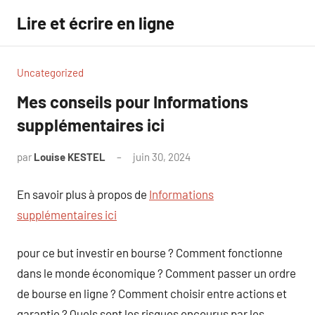
Aller
Lire et écrire en ligne
au
contenu
Uncategorized
Mes conseils pour Informations
supplémentaires ici
par
Louise KESTEL
juin 30, 2024
Aucun
commentaire
En savoir plus à propos de
Informations
supplémentaires ici
pour ce but investir en bourse ? Comment fonctionne
dans le monde économique ? Comment passer un ordre
de bourse en ligne ? Comment choisir entre actions et
garantie ? Quels sont les risques encourus par les