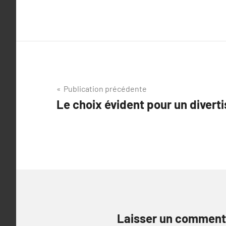
Navigation
Publication précédente
Le choix évident pour un diver
de
l’article
Laisser un comment