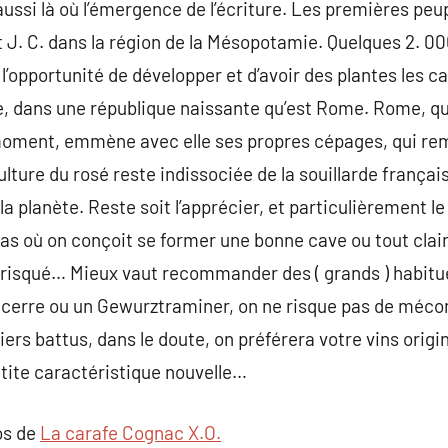
ssi là où l’émergence de l’écriture. Les premières peu
 J. C. dans la région de la Mésopotamie. Quelques 2. 000
opportunité de développer et d’avoir des plantes les ca
ie, dans une république naissante qu’est Rome. Rome, qu
oment, emmène avec elle ses propres cépages, qui remp
culture du rosé reste indissociée de la souillarde frança
la planète. Reste soit l’apprécier, et particulièrement l
cas où on conçoit se former une bonne cave ou tout clai
 risqué… Mieux vaut recommander des ( grands ) habitue
ncerre ou un Gewurztraminer, on ne risque pas de méconn
iers battus, dans le doute, on préférera votre vins origi
petite caractéristique nouvelle…
os de
La carafe Cognac X.O.