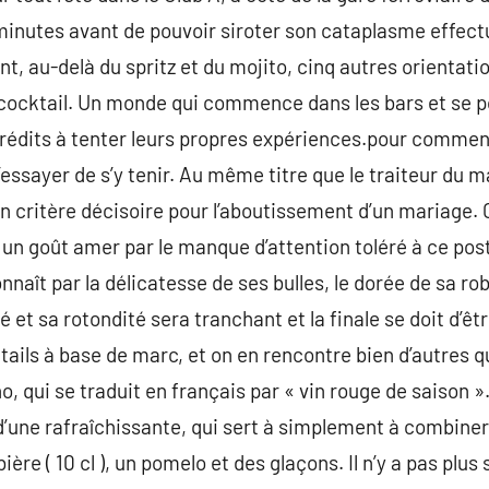
 minutes avant de pouvoir siroter son cataplasme effect
nt, au-delà du spritz et du mojito, cinq autres orientat
cocktail. Un monde qui commence dans les bars et se p
édits à tenter leurs propres expériences.pour commenc
essayer de s’y tenir. Au même titre que le traiteur du m
 critère décisoire pour l’aboutissement d’un mariage. 
t un goût amer par le manque d’attention toléré à ce p
aît par la délicatesse de ses bulles, le dorée de sa robe
té et sa rotondité sera tranchant et la finale se doit d’ê
ails à base de marc, et on en rencontre bien d’autres qu
o, qui se traduit en français par « vin rouge de saison ».
’une rafraîchissante, qui sert à simplement à combiner
a bière ( 10 cl ), un pomelo et des glaçons. Il n’y a pas plu