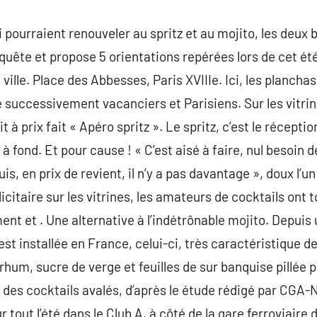
ui pourraient renouveler au spritz et au mojito, les deux
ête et propose 5 orientations repérées lors de cet été 
ville. Place des Abbesses, Paris XVIIIe. Ici, les plancha
successivement vacanciers et Parisiens. Sur les vitri
t à prix fait « Apéro spritz ». Le spritz, c’est le récept
 fond. Et pour cause ! « C’est aisé à faire, nul besoin de
is, en prix de revient, il n’y a pas davantage », doux l’un
citaire sur les vitrines, les amateurs de cocktails ont 
ent et . Une alternative à l’indétrônable mojito. Depuis
est installée en France, celui-ci, très caractéristique 
hum, sucre de verge et feuilles de sur banquise pillée p
er des cocktails avalés, d’après le étude rédigé par CGA-
 tout l’été dans le Club A, à côté de la gare ferroviaire de