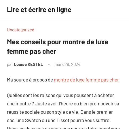
Aller
Lire et écrire en ligne
au
contenu
Uncategorized
Mes conseils pour montre de luxe
femme pas cher
par
Louise KESTEL
mars 28, 2024
Aucun
commentaire
Ma source à propos de
montre de luxe femme pas cher
Quelles sont les raisons qui vous poussent à acheter
une montre ? Juste avoir l’heure ou bien promouvoir sa
réussite sociale ou son style de vie. Dans le premier
cas, une Swatch ou une Tissot pourra vous suffire.
Dans les deux autres cas, vous pourrez faire appel vers