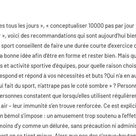
s tous les jours », « conceptualiser 10000 pas par jour 
ur », voici des recommandations qui sont aujourd’hui bi
sport conseillent de faire une durée courte d’exercice
la bonne idée afin d’être en forme et rester bien. Mais qu
ls et activité sportive d’équipes, pour quelle raison cho
respond et répond à vos nécessités et buts ?Qui n’a en a
 fait du sport, n’attrape pas le coté sombre » ? Person
sonnes constatent que lorsqu’elles utilisent régulière
ir – leur immunité s’en trouve renforcée. Ce est explici
n bémol s’impose : un amusement trop soutenu a l’effet 
A moins d’y comme un délurée, sans précaution ni adminis
port on se tient mieux. Alors que nos dos s’arque-bouten