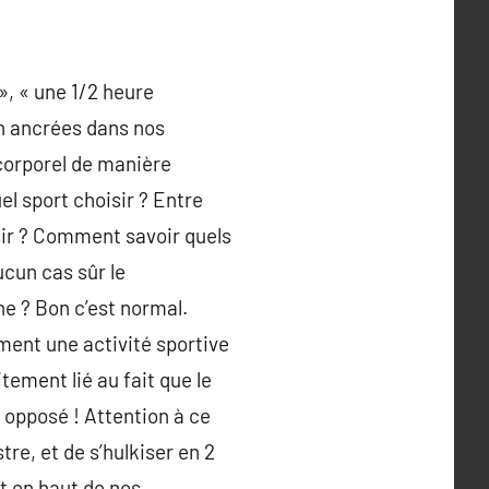
», « une 1/2 heure
en ancrées dans nos
 corporel de manière
el sport choisir ? Entre
isir ? Comment savoir quels
ucun cas sûr le
ne ? Bon c’est normal.
ment une activité sportive
tement lié au fait que le
opposé ! Attention à ce
tre, et de s’hulkiser en 2
t en haut de nos