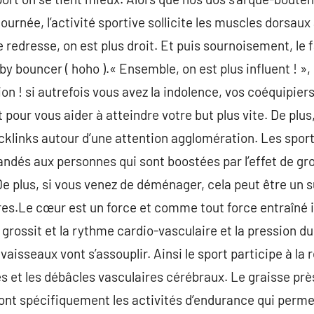
ournée, l’activité sportive sollicite les muscles dorsau
se redresse, on est plus droit. Et puis sournoisement, le f
by bouncer ( hoho ).« Ensemble, on est plus influent ! »,
ion ! si autrefois vous avez la indolence, vos coéquipier
 pour vous aider à atteindre votre but plus vite. De plus,
cklinks autour d’une attention agglomération. Les sport
dés aux personnes qui sont boostées par l’effet de gro
De plus, si vous venez de déménager, cela peut être un
res.Le cœur est un force et comme tout force entraîné 
r grossit et la rythme cardio-vasculaire et la pression d
 vaisseaux vont s’assouplir. Ainsi le sport participe à l
s et les débâcles vasculaires cérébraux. Le graisse près
sont spécifiquement les activités d’endurance qui perme