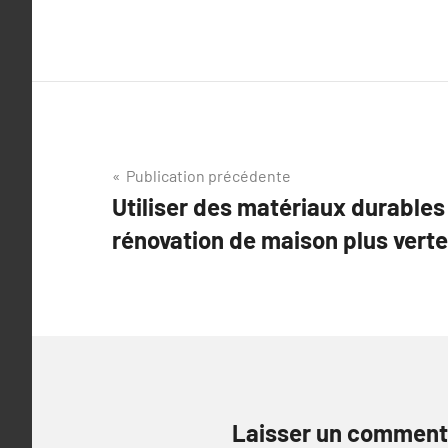
Navigation
Publication précédente
Utiliser des matériaux durables
de
rénovation de maison plus verte
l’article
Laisser un comment