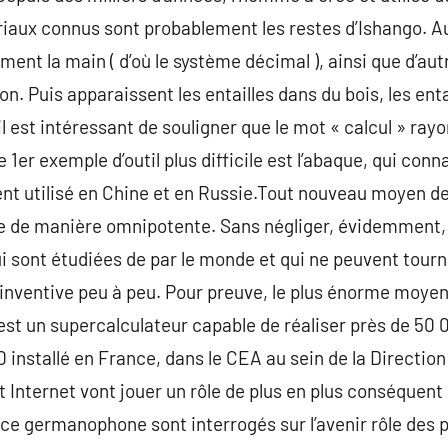
aux connus sont probablement les restes d’Ishango. Au 
ment la main ( d’où le système décimal ), ainsi que d’au
on. Puis apparaissent les entailles dans du bois, les en
il est intéressant de souligner que le mot « calcul » rayo
 Le 1er exemple d’outil plus difficile est l’abaque, qui c
nt utilisé en Chine et en Russie.Tout nouveau moyen d
ise de manière omnipotente. Sans négliger, évidemment, 
i sont étudiées de par le monde et qui ne peuvent tourn
inventive peu à peu. Pour preuve, le plus énorme moyen
est un supercalculateur capable de réaliser près de 50
installé en France, dans le CEA au sein de la Directio
et Internet vont jouer un rôle de plus en plus conséquen
ace germanophone sont interrogés sur l’avenir rôle des