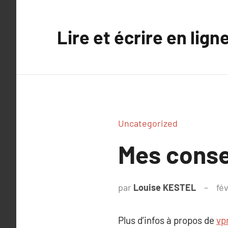
Aller
au
Lire et écrire en lign
contenu
Uncategorized
Mes consei
par
Louise KESTEL
fév
Plus d’infos à propos de
vp