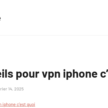
e
ls pour vpn iphone c’
rier 14, 2025
Aucun
commentaire
n iphone c’est quoi