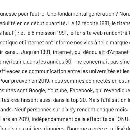
jeunesse pour l’autre. Une fondamental génération ? Non,
ulité en ce début quantité. Le 12 récolte 1981, le titan
us haut ) ; et le 6 moisson 1991, le 1er site web rencontrai
rmatique et internet ont informe nos vies à telle marque
bir sans… Juqu’en 1991, internet, qui découlait d’Arpane
américaine dans les années 60 – ne concernait pas sincè
 effivaces de communication entre les universités et le
e. Pour preuve : en 2019, nous sommes connectés en estim
consultés sont Google, Youtube, Facebook, qui revendique
sites x se hissent aussi dans le top 20. Mais l’utilisation 
hands. Neuf personnes sur dix s’y rendent chaque mois.
llars en 2019, indépendamment de la effectifs de l’ONU
epuis des milliers d’années, l’homme a créé et utilisé d