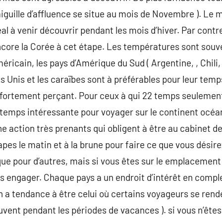
aiguille d’affluence se situe au mois de Novembre ). Le 
al à venir découvrir pendant les mois d’hiver. Par contr
encore la Corée à cet étape. Les températures sont souve
méricain, les pays d’Amérique du Sud ( Argentine, , Chili
ts Unis et les caraïbes sont à préférables pour leur temp
it fortement perçant. Pour ceux à qui 22 temps seulement
au temps intéressante pour voyager sur le continent océa
e action très prenants qui obligent à être au cabinet de 9
es le matin et à la brune pour faire ce que vous désirez
 que pour d’autres, mais si vous êtes sur le emplaceme
us engager. Chaque pays a un endroit d’intérêt en comple
in a tendance à être celui où certains voyageurs se re
uvent pendant les périodes de vacances ). si vous n’êtes