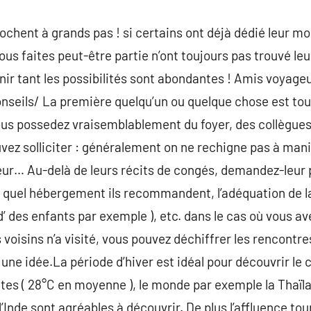
chent à grands pas ! si certains ont déjà dédié leur m
us faites peut-être partie n’ont toujours pas trouvé leur 
nir tant les possibilités sont abondantes ! Amis voyag
conseils/ La première quelqu’un ou quelque chose est t
ous possedez vraisemblablement du foyer, des collègues
vez solliciter : généralement on ne rechigne pas à mani
eur… Au-delà de leurs récits de congés, demandez-leur 
s, quel hébergement ils recommandent, l’adéquation de la
 d’ des enfants par exemple ), etc. dans le cas où vous a
voisins n’a visité, vous pouvez déchiffrer les rencontre
une idée.La période d’hiver est idéal pour découvrir le 
es ( 28°C en moyenne ), le monde par exemple la Thaïl
 l’Inde sont agréables à découvrir. De plus l’affluence 