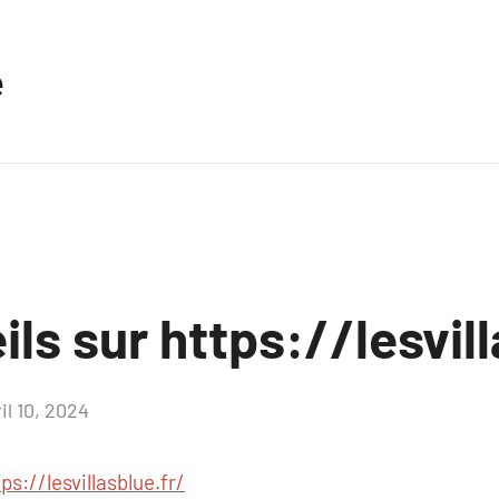
e
ls sur https://lesvill
il 10, 2024
Aucun
commentaire
ps://lesvillasblue.fr/