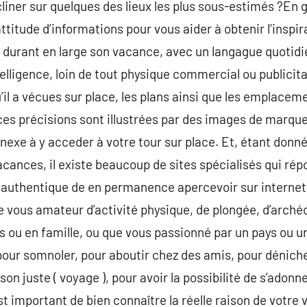
cliner sur quelques des lieux les plus sous-estimés ?En g
titude d’informations pour vous aider à obtenir l’inspi
 durant en large son vacance, avec un langague quotidi
ligence, loin de tout physique commercial ou publicita
il a vécues sur place, les plans ainsi que les emplaceme
ces précisions sont illustrées par des images de marque 
nnexe à y acceder à votre tour sur place. Et, étant donn
cances, il existe beaucoup de sites spécialisés qui ré
authentique de en permanence apercevoir sur internet l
ue vous amateur d’activité physique, de plongée, d’arché
s ou en famille, ou que vous passionné par un pays ou un
our somnoler, pour aboutir chez des amis, pour déniche
n juste ( voyage ), pour avoir la possibilité de s’adonner
est important de bien connaître la réelle raison de votre 