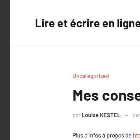
Aller
au
Lire et écrire en lign
contenu
Uncategorized
Mes consei
par
Louise KESTEL
avr
Plus d’infos à propos de
htt