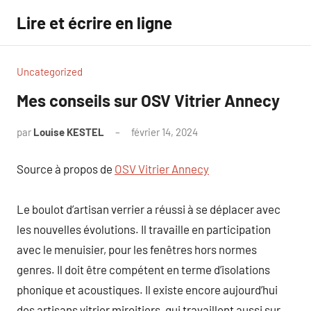
Aller
Lire et écrire en ligne
au
contenu
Uncategorized
Mes conseils sur OSV Vitrier Annecy
par
Louise KESTEL
février 14, 2024
Aucun
commentaire
Source à propos de
OSV Vitrier Annecy
Le boulot d’artisan verrier a réussi à se déplacer avec
les nouvelles évolutions. Il travaille en participation
avec le menuisier, pour les fenêtres hors normes
genres. Il doit être compétent en terme d’isolations
phonique et acoustiques. Il existe encore aujourd’hui
des artisans vitrier miroitiers, qui travaillent aussi sur