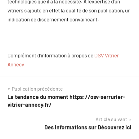
technologies que il a la nécessité. A l’expertise d’un
vitriers s’ajoute en effet la qualité de son publication, un
indication de discernement convaincant.
Complément d’information à propos de
OSV Vitrier
Annecy
Navigation
Publication précédente
La tendance du moment https://osv-serrurier-
de
vitrier-annecy.fr/
l’article
Article suivant
Des informations sur Découvrez ici