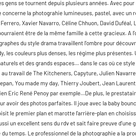
es gens se tournent depuis plusieurs années. Avec pour c
 concerne la photograhie lumineuses, pastel, avec un r
rrero, Xavier Navarro, Céline Chhuon, David Duféal, L’
ourraient être de la même famille à cette gracieux. A l’
graphes du style drama travaillent l’ombre pour découvri
, les couleurs plus denses, les régime plus présentes.
turels et des grands espaces… dans le cas où ce style là
 travail de The Kitcheners, Capyture, Julien Navarre
Lepan, You made my day, Thierry Joubert, Jean Laurent
n Eric René Penoy par exemple…De plus, le prestataire 
ur avoir des photos parfaites. Il joue avec la baby bounc
isit le premier plan et marotte l’arrière-plan en choisiss
ussi un excellent sens du rdv et sait faire preuve d’une
 du temps. Le professionnel de la photographie a la prou