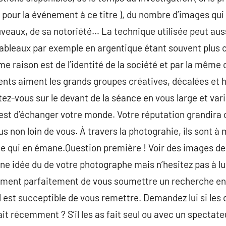
 pour la événement à ce titre ), du nombre d’images qui
uveaux, de sa notoriété… La technique utilisée peut auss
ableaux par exemple en argentique étant souvent plus
e raison est de l’identité de la société et par la même 
ents aiment les grands groupes créatives, décalées et hi
ttez-vous sur le devant de la séance en vous large et va
est d’échanger votre monde. Votre réputation grandira c
lus non loin de vous. À travers la photograhie, ils sont 
ie qui en émane.Question première ! Voir des images de
ne idée du de votre photographe mais n’hesitez pas à l
ment parfaitement de vous soumettre un recherche ent
il est succeptible de vous remettre. Demandez lui si les
ait récemment ? S’il les as fait seul ou avec un spectate