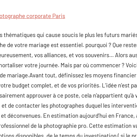
commentaire
otographe corporate Paris
s thématiques qui cause soucis le plus les futurs mariés 
de votre mariage est essentiel. pourquoi ? Que restera
ureusement, vos alliances, et vos souvenirs… Alors auss
mortaliser votre journée. Mais par où commencer ? Voici
de mariage.Avant tout, définissez les moyens financier
votre budget complet, et de vos priorités. L’idée n’est p
irement approuver à ce poste, cela n’appartient qu’à v
r, et de contacter les photographes duquel les interventio
s et déconvenues. En estimation aujourd’hui en France,
professionnel de la photographie pro. Cette estimation
tions disponibles, de le temps du investigation ( si le p