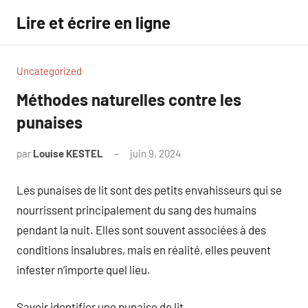
Aller
Lire et écrire en ligne
au
contenu
Uncategorized
Méthodes naturelles contre les
punaises
par
Louise KESTEL
juin 9, 2024
Aucun
commentaire
Les punaises de lit sont des petits envahisseurs qui se
nourrissent principalement du sang des humains
pendant la nuit. Elles sont souvent associées à des
conditions insalubres, mais en réalité, elles peuvent
infester n’importe quel lieu.
Savoir identifier une punaise de lit