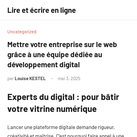
Aller
Lire et écrire en ligne
au
contenu
Uncategorized
Mettre votre entreprise sur le web
grâce à une équipe dédiée au
développement digital
par
Louise KESTEL
mai 3, 2025
Aucun
commentaire
Experts du digital : pour bâtir
votre vitrine numérique
Lancer une plateforme digitale demande rigueur,
créativité et maîtrise. C’est pourquoi faire appel à une