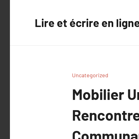
Aller
au
Lire et écrire en lign
contenu
Uncategorized
Mobilier U
Rencontre 
Communa