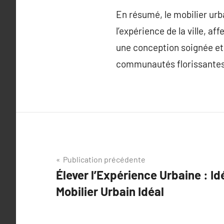
En résumé, le mobilier urba
l’expérience de la ville, a
une conception soignée et 
communautés florissantes 
Navigation
Publication précédente
Élever l’Expérience Urbaine : Id
de
Mobilier Urbain Idéal
l’article