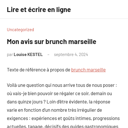
Aller
Lire et écrire en ligne
au
contenu
Uncategorized
Mon avis sur brunch marseille
par
Louise KESTEL
septembre 4, 2024
Aucun
commentaire
Texte de référence à propos de
brunch marseille
Voilà une question qui nous arrive tous de nous poser :
où vais-je bien pouvoir se régaler ce soir, demain ou
dans quinze jours ? Loin d’être évidente, la réponse
varie en fonction d’un nombre très irrégulier de
exigences : expériences et goûts intimes, progressions
actuelles, tapage, décisifs des guides gastronomiques