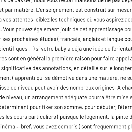
 par matière. L’enseignement est construit sur mesure
à vos attentes. ciblez les techniques où vous aspirez ac
 Vous pouvez également jouir de cet apprentissage pour
ses prochaines études ( français, anglais et langue pour
ientifiques… ) si votre baby a déjà une idée de l’orientat
s sont en général la première raison pour faire appel à 
significative des annotations, en détaillé sur le long ter
t ( apprenti qui se démotive dans une matière, ne su
baisse de niveau peut avoir des nombreux origines. A ch
se de niveau, un arrangement adéquate pourra être mise 
 déterminant pour fixer son somme. pour débuter, l’étern
s les cours particuliers ( puisque le logement, la pinte 
e cinéma… bref, vous avez compris ) sont fréquemment plu