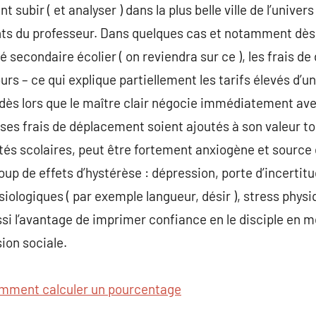
 subir ( et analyser ) dans la plus belle ville de l’univers
s du professeur. Dans quelques cas et notamment dès 
secondaire écolier ( on reviendra sur ce ), les frais 
rs – ce qui explique partiellement les tarifs élevés d’u
ès lors que le maître clair négocie immédiatement avec l
 ses frais de déplacement soient ajoutés à son valeur to
tés scolaires, peut être fortement anxiogène et source 
p de effets d’hystérèse : dépression, porte d’incertitu
ysiologiques ( par exemple langueur, désir ), stress phy
ussi l’avantage de imprimer confiance en le disciple en
sion sociale.
mment calculer un pourcentage