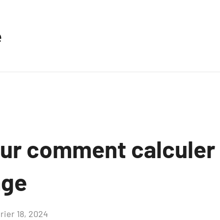
e
sur comment calculer
age
rier 18, 2024
Aucun