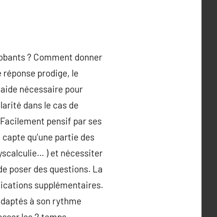
 probants ? Comment donner
de réponse prodige, le
ne aide nécessaire pour
arité dans le cas de
. Facilement pensif par ses
e capte qu’une partie des
dyscalculie… ) et nécessiter
de poser des questions. La
plications supplémentaires.
s adaptés à son rythme
asser les 2 temps