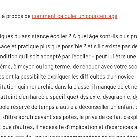
commentaire
 à propos de
comment calculer un pourcentage
fiques du assistance écolier ? A quel âge sont-ils plus
icace et pratique plus que possible ? et s’il n’existe pas 
ndition qu’il soit accepté par l’écolier – peut lui être u
ême, à moyen ou long terme, de renouer avec votre scol
 ont la possibilité expliquer les difficultés d’un novice
itation qui monarchie dans la classe, il manque de et n
 atteint d’un harcèle spécifique ( dyslexie, dysgraphie, 
ole réservé de temps à autre à déconseiller un enfant 
 d’être abruti devant ses potes, le prive de ce fait d’ex
t que d’autres, il nécessite d’implication et d’exercice
ans ce cas de , nous vous recommandons de ne pas dép