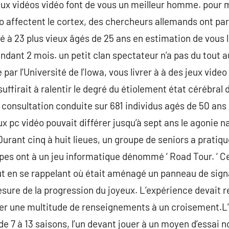
s jeux vidéos vidéo font de vous un meilleur homme. pou
éo affectent le cortex, des chercheurs allemands ont pa
 à 23 plus vieux âgés de 25 ans en estimation de vous liv
ndant 2 mois. un petit clan spectateur n’a pas du tout a
par l’Université de l’Iowa, vous livrer à à des jeux vid
firait à ralentir le degré du étiolement état cérébral
consultation conduite sur 681 individus agés de 50 ans e
 pc vidéo pouvait différer jusqu’à sept ans le agonie na
rant cinq à huit lieues, un groupe de seniors a pratiq
upes ont à un jeu informatique dénommé ‘ Road Tour. ‘ Ce
t en se rappelant où était aménagé un panneau de signa
sure de la progression du joyeux. L’expérience devait ref
rer une multitude de renseignements à un croisement.L
de 7 à 13 saisons, l’un devant jouer à un moyen d’essa