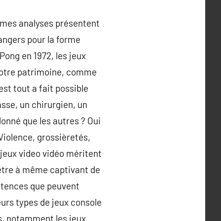
ltimes analyses présentent
dangers pour la forme
 Pong en 1972, les jeux
e notre patrimoine, comme
st tout a fait possible
asse, un chirurgien, un
onné que les autres ? Oui
 Violence, grossièretés,
 jeux video vidéo méritent
e être à même captivant de
pétences que peuvent
ieurs types de jeux console
s, notamment les jeux