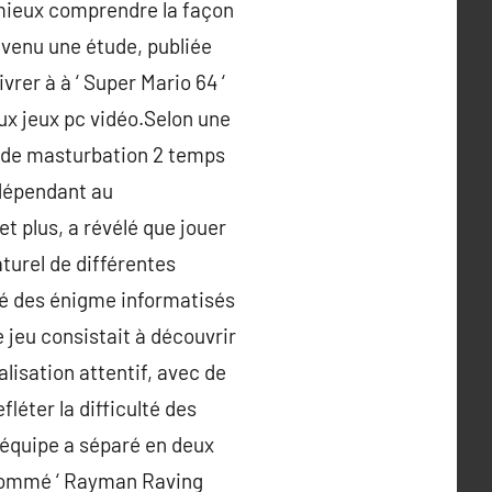
r mieux comprendre la façon
rvenu une étude, publiée
rer à à ‘ Super Mario 64 ‘
ux jeux pc vidéo.Selon une
eo de masturbation 2 temps
 dépendant au
t plus, a révélé que jouer
turel de différentes
ué des énigme informatisés
 jeu consistait à découvrir
lisation attentif, avec de
léter la difficulté des
’équipe a séparé en deux
i nommé ‘ Rayman Raving