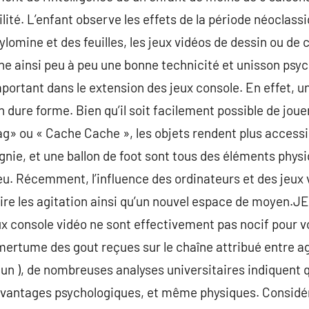
ité. L’enfant observe les effets de la période néoclassi
ylomine et des feuilles, les jeux vidéos de dessin ou de
ne ainsi peu à peu une bonne technicité et unisson psych
mportant dans le extension des jeux console. En effet,
 dure forme. Bien qu’il soit facilement possible de jou
ag» ou « Cache Cache », les objets rendent plus accessib
nie, et une ballon de foot sont tous des éléments phy
u jeu. Récemment, l’influence des ordinateurs et des jeux 
dire les agitation ainsi qu’un nouvel espace de moyen.
x console vidéo ne sont effectivement pas nocif pour vou
mertume des gout reçues sur le chaîne attribué entre ag
ucun ), de nombreuses analyses universitaires indiquent q
avantages psychologiques, et même physiques. Considér