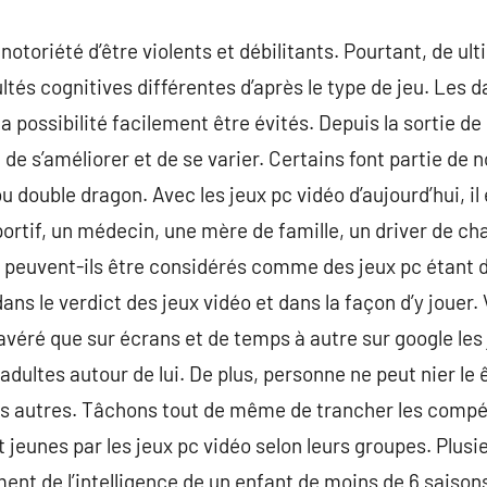
 notoriété d’être violents et débilitants. Pourtant, de u
ltés cognitives différentes d’après le type de jeu. Les 
la possibilité facilement être évités. Depuis la sortie de
 de s’améliorer et de se varier. Certains font partie d
double dragon. Avec les jeux pc vidéo d’aujourd’hui, il e
portif, un médecin, une mère de famille, un driver de ch
 peuvent-ils être considérés comme des jeux pc étant d
dans le verdict des jeux vidéo et dans la façon d’y jouer.
 avéré que sur écrans et de temps à autre sur google les
adultes autour de lui. De plus, personne ne peut nier l
 des autres. Tâchons tout de même de trancher les com
et jeunes par les jeux pc vidéo selon leurs groupes. Plus
nt de l’intelligence de un enfant de moins de 6 saison