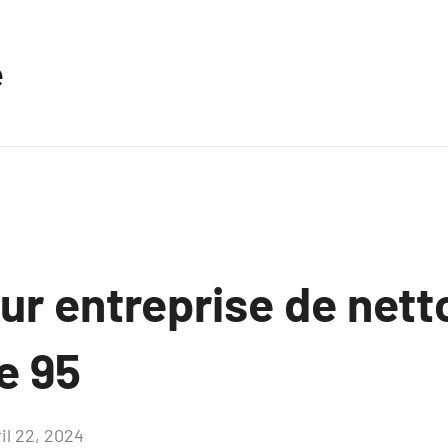
e
ur entreprise de net
e 95
il 22, 2024
Aucun