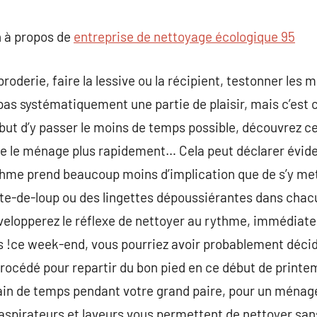
commentaire
 à propos de
entreprise de nettoyage écologique 95
 broderie, faire la lessive ou la récipient, testonner les
t pas systématiquement une partie de plaisir, mais c’est
e but d’y passer le moins de temps possible, découvrez c
re le ménage plus rapidement… Cela peut déclarer évide
ythme prend beaucoup moins d’implication que de s’y m
ête-de-loup ou des lingettes dépoussiérantes dans chac
développerez le réflexe de nettoyer au rythme, immédiat
s !ce week-end, vous pourriez avoir probablement décid
procédé pour repartir du bon pied en ce début de printem
ain de temps pendant votre grand paire, pour un ménage
s-aspirateurs et laveurs vous permettent de nettoyer sa