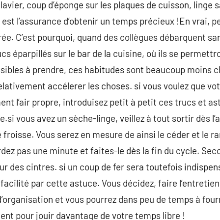
avier, coup d’éponge sur les plaques de cuisson, linge s
est l’assurance d’obtenir un temps précieux !En vrai, pe
trée. C’est pourquoi, quand des collègues débarquent s
ucs éparpillés sur le bar de la cuisine, où ils se permettr
ibles à prendre, ces habitudes sont beaucoup moins c
relativement accélerer les choses. si vous voulez que vo
t l’air propre, introduisez petit à petit ces trucs et as
si vous avez un sèche-linge, veillez à tout sortir dès l’
e froisse. Vous serez en mesure de ainsi le céder et le r
rdez pas une minute et faites-le dès la fin du cycle. Se
des cintres. si un coup de fer sera toutefois indispen
acilité par cette astuce. Vous décidez, faire l’entretie
d’organisation et vous pourrez dans peu de temps à fourn
nt pour jouir davantage de votre temps libre !