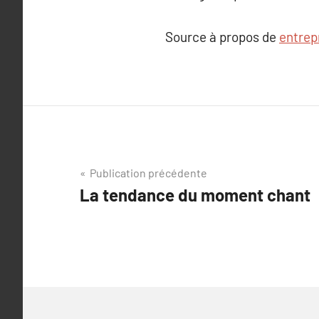
Source à propos de
entrep
Navigation
Publication précédente
La tendance du moment chant
de
l’article