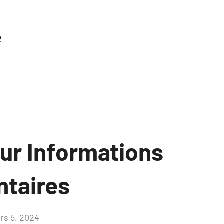
e
sur Informations
taires
rs 5, 2024
Aucun