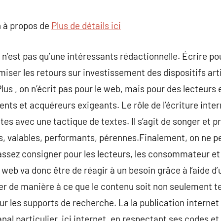
commentaire
 à propos de
Plus de détails ici
b n’est pas qu’une intéressants rédactionnelle. Écrire pou
iser les retours sur investissement des dispositifs arti
Plus , on n’écrit pas pour le web, mais pour des lecteurs 
ients et acquéreurs exigeants. Le rôle de l’écriture inter
es avec une tactique de textes. Il s’agit de songer et p
ts, valables, performants, pérennes.Finalement, on ne p
 assez consigner pour les lecteurs, les consommateur et p
re web va donc être de réagir à un besoin grâce à l’aide d’u
er de manière à ce que le contenu soit non seulement ten
ur les supports de recherche. La la publication internet 
nal particulier, ici internet, en respectant ses codes et