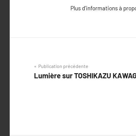
Plus d’informations à pro
Navigation
Publication précédente
Lumière sur TOSHIKAZU KAWA
de
l’article