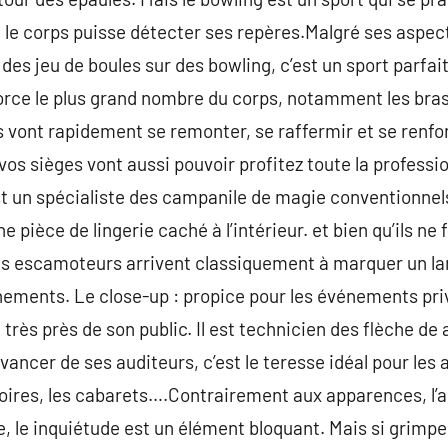
 le corps puisse détecter ses repères.Malgré ses aspect,
des jeu de boules sur des bowling, c’est un sport parfai
orce le plus grand nombre du corps, notamment les bras e
s vont rapidement se remonter, se raffermir et se renfor
os sièges vont aussi pouvoir profitez toute la professi
st un spécialiste des campanile de magie conventionnels
 pièce de lingerie caché à l’intérieur. et bien qu’ils ne
 les escamoteurs arrivent classiquement à marquer un lar
nements. Le close-up : propice pour les événements pri
très près de son public. Il est technicien des flèche de
vancer de ses auditeurs, c’est le teresse idéal pour les
oires, les cabarets….Contrairement aux apparences, l’
le, le inquiétude est un élément bloquant. Mais si grimp