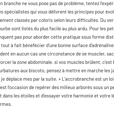
n branche ne vous pose pas de problème, tentez l’expér
es spécialistes qui vous délivrent les principes pour év
ment classés par coloris selon leurs difficultés. Du ver
ourbe sont listés du plus facile au plus ardu. Pour les p
nquent pas pour aborder cette pratique sous forme dis
 tout à fait bénéfécier d’une bonne surface d’adrénaline
rdent en aucun cas une circonstance de se muscler, sac
orcer la zone abdominale. si vos muscles brûlent, c’est 
ourbatures aux biscoto, pensez à mettre en marche les ja
je déplace mes par la suite. » L’accrobranche est un lo
C’est l’occasion de repérer des milieux arborés sous un 
it dans les étoiles et d’essayer votre harmonie et votre 
ormes.