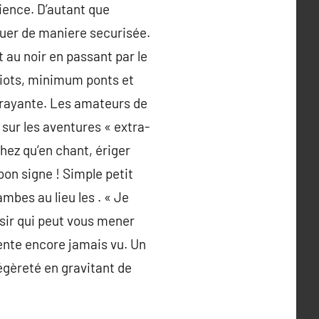
ience. D’autant que
oluer de maniere securisée.
t au noir en passant par le
etiots, minimum ponts et
trayante. Les amateurs de
 sur les aventures « extra-
hez qu’en chant, ériger
bon signe ! Simple petit
mbes au lieu les . « Je
isir qui peut vous mener
pente encore jamais vu. Un
légèreté en gravitant de