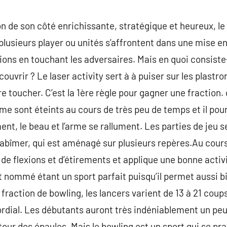
 de son côté enrichissante, stratégique et heureux, le l
plusieurs player ou unités s’affrontent dans une mise en 
ons en touchant les adversaires. Mais en quoi consiste
écouvrir ? Le laser activity sert à à puiser sur les plast
ire toucher. C’est la 1ère règle pour gagner une fractio
me sont éteints au cours de très peu de temps et il pou
ent, le beau et l’arme se rallument. Les parties de jeu 
 abîmer, qui est aménagé sur plusieurs repères.Au cours 
e flexions et d’étirements et applique une bonne activ
t nommé étant un sport parfait puisqu’il permet aussi bi
fraction de bowling, les lancers varient de 13 à 21 coup
rdial. Les débutants auront très indéniablement un peu
our des épaules. Mais le bowling est un sport qui se pra