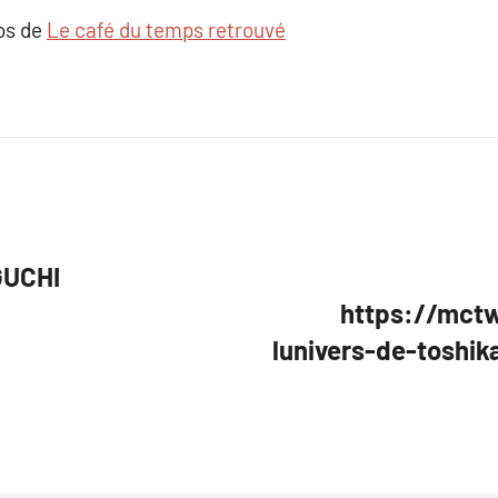
pos de
Le café du temps retrouvé
GUCHI
https://mctw
lunivers-de-toshi