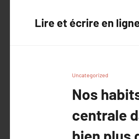
Aller
au
Lire et écrire en lign
contenu
Uncategorized
Nos habit
centrale d
bien plus 