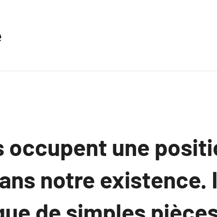
e
s occupent une positi
ans notre existence. I
que de simples pièces