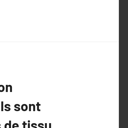
on
ls sont
 de tissu.