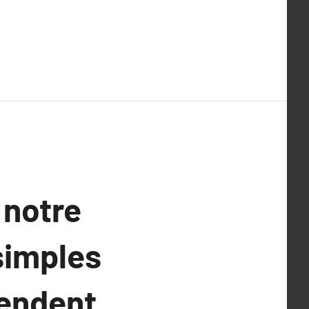
 notre
 simples
fendent