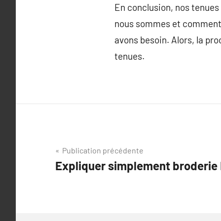
En conclusion, nos tenues 
nous sommes et comment no
avons besoin. Alors, la pr
tenues.
Navigation
Publication précédente
Expliquer simplement broderie 
de
l’article