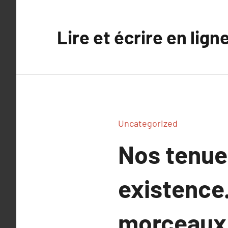
Aller
au
Lire et écrire en lign
contenu
Uncategorized
Nos tenues
existence.
morceaux 