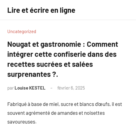
Aller
Lire et écrire en ligne
au
contenu
Uncategorized
Nougat et gastronomie : Comment
intégrer cette confiserie dans des
recettes sucrées et salées
surprenantes ?.
par
Louise KESTEL
février 6, 2025
Aucun
commentaire
Fabriqué à base de miel, sucre et blancs d’œufs, il est
souvent agrémenté de amandes et noisettes
savoureuses.