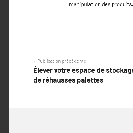
manipulation des produits
Navigation
Publication précédente
Élever votre espace de stockage 
de
de réhausses palettes
l’article