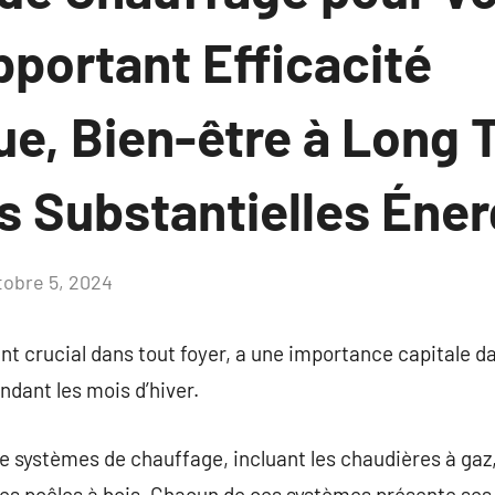
pportant Efficacité
ue, Bien-être à Long 
 Substantielles Éner
tobre 5, 2024
Aucun
commentaire
 crucial dans tout foyer, a une importance capitale d
endant les mois d’hiver.
de systèmes de chauffage, incluant les chaudières à gaz,
 les poêles à bois. Chacun de ces systèmes présente se