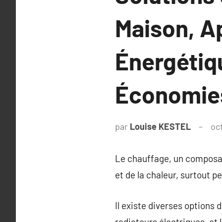
Maison, A
Énergétiq
Économies
par
Louise KESTEL
oc
Le chauffage, un composant
et de la chaleur, surtout p
Il existe diverses options 
radiateurs électriques, et