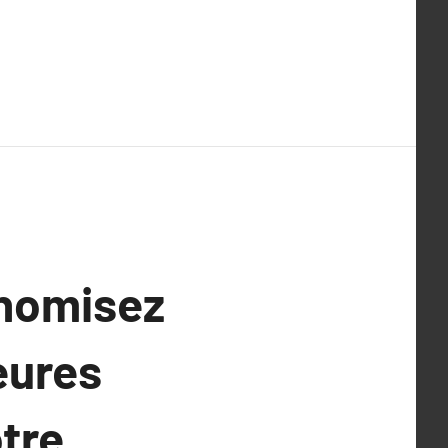
onomisez
leures
tre