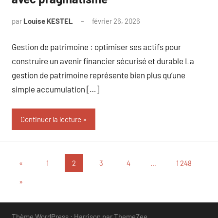
par
Louise KESTEL
février 26, 2026
Aucun
commentaire
Gestion de patrimoine : optimiser ses actifs pour
construire un avenir financier sécurisé et durable La
gestion de patrimoine représente bien plus qu’une
simple accumulation […]
Continuer la lecture
Pagination
Publications
«
1
2
3
4
…
1 248
précédentes
des
Articles
»
suivants
publications
Thème WordPress : Harrison par ThemeZee.