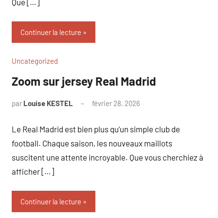
Que […]
Continuer la lecture
Uncategorized
Zoom sur jersey Real Madrid
par
Louise KESTEL
février 28, 2026
Aucun
commentaire
Le Real Madrid est bien plus qu’un simple club de
football. Chaque saison, les nouveaux maillots
suscitent une attente incroyable. Que vous cherchiez à
afficher […]
Continuer la lecture