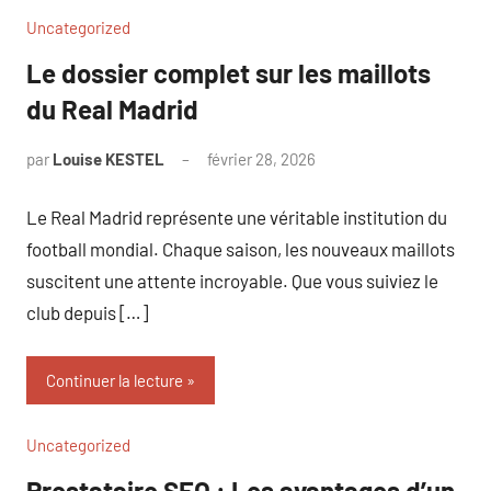
Uncategorized
Le dossier complet sur les maillots
du Real Madrid
par
Louise KESTEL
février 28, 2026
Aucun
commentaire
Le Real Madrid représente une véritable institution du
football mondial. Chaque saison, les nouveaux maillots
suscitent une attente incroyable. Que vous suiviez le
club depuis […]
Continuer la lecture
Uncategorized
Prestataire SEO : Les avantages d’un