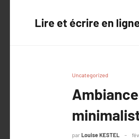
Aller
au
Lire et écrire en lign
contenu
Uncategorized
Ambiances 
minimalis
par
Louise KESTEL
fé