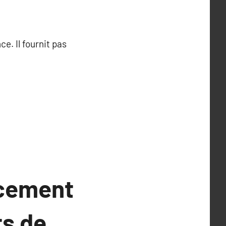
e. Il fournit pas
acement
ts de