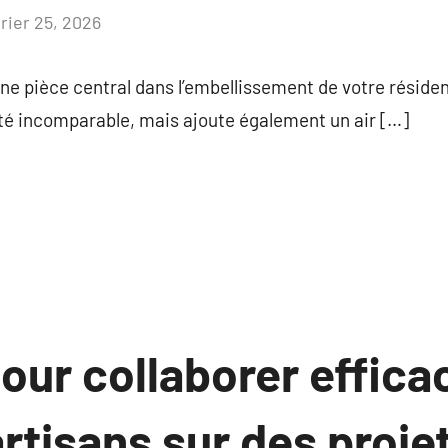
vrier 25, 2026
Aucun
commentaire
ne pièce central dans l’embellissement de votre résidenc
 incomparable, mais ajoute également un air […]
pour collaborer effic
rtisans sur des proje