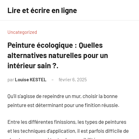
Aller
Lire et écrire en ligne
au
contenu
Uncategorized
Peinture écologique : Quelles
alternatives naturelles pour un
intérieur sain ?.
par
Louise KESTEL
février 6, 2025
Aucun
commentaire
Qu’il s’agisse de repeindre un mur, choisir la bonne
peinture est déterminant pour une finition réussie.
Entre les différentes finissions, les types de peintures
et les techniques d’application, il est parfois difficile de