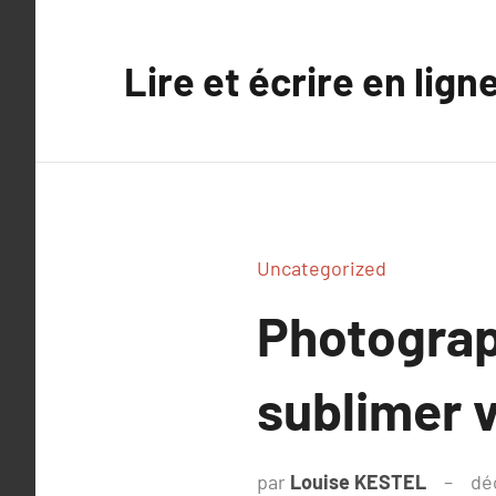
Aller
au
Lire et écrire en lign
contenu
Uncategorized
Photograph
sublimer 
par
Louise KESTEL
dé