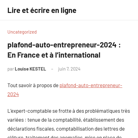
Aller
Lire et écrire en ligne
au
contenu
Uncategorized
plafond-auto-entrepreneur-2024 :
En France et à l’international
par
Louise KESTEL
juin 7, 2024
Aucun
commentaire
Tout savoir à propos de
plafond-auto-entrepreneur-
2024
L’expert-comptable se frotte à des problématiques très
variées : tenue de la comptabilité, établissement des
déclarations fiscales, comptabilisation des lettres de
clôture, traitement des anomalies, mise en place de