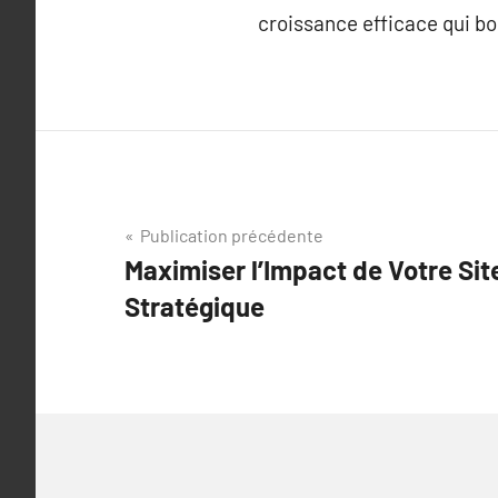
croissance efficace qui b
Navigation
Publication précédente
Maximiser l’Impact de Votre Sit
de
Stratégique
l’article