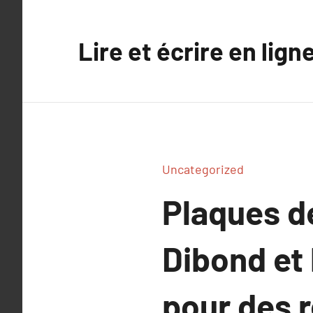
Aller
au
Lire et écrire en lign
contenu
Uncategorized
Plaques de
Dibond et 
pour des r