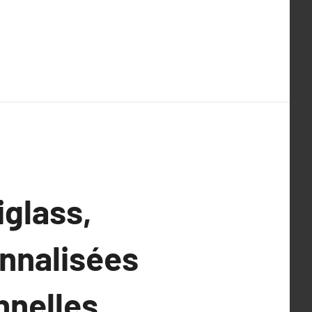
iglass,
onnalisées
nnelles.