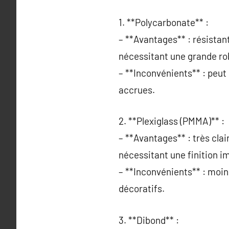
1. **Polycarbonate** :
– **Avantages** : résistant
nécessitant une grande ro
– **Inconvénients** : peut
accrues.
2. **Plexiglass (PMMA)** :
– **Avantages** : très clair
nécessitant une finition i
– **Inconvénients** : moin
décoratifs.
3. **Dibond** :