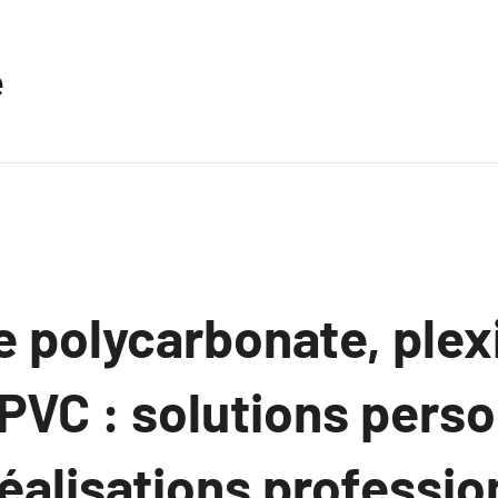
e
 polycarbonate, plex
PVC : solutions pers
éalisations professio