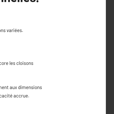
ons variées.
core les cloisons
ement aux dimensions
icacité accrue.