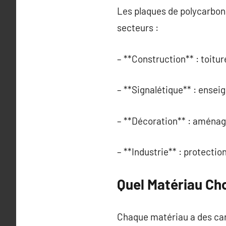
Les plaques de polycarbon
secteurs :
– **Construction** : toitur
– **Signalétique** : enseig
– **Décoration** : aménage
– **Industrie** : protectio
Quel Matériau Cho
Chaque matériau a des cara