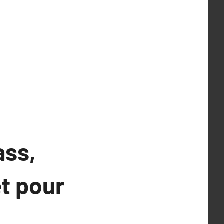
ass,
et pour