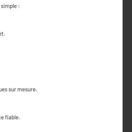
simple :
et.
ques sur mesure.
e fiable.