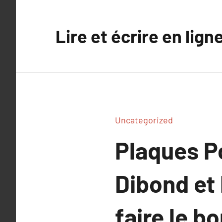
Aller
au
Lire et écrire en lign
contenu
Uncategorized
Plaques P
Dibond et 
faire le b