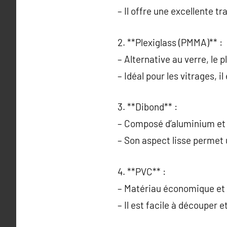
– Il offre une excellente t
2. **Plexiglass (PMMA)** :
– Alternative au verre, le p
– Idéal pour les vitrages, il
3. **Dibond** :
– Composé d’aluminium et de
– Son aspect lisse permet
4. **PVC** :
– Matériau économique et l
– Il est facile à découper 