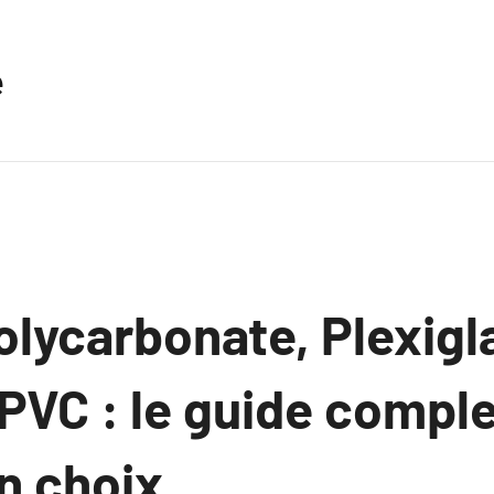
e
olycarbonate, Plexigl
PVC : le guide compl
on choix.