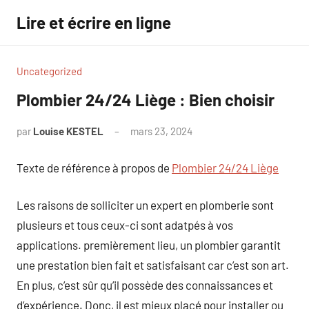
Aller
Lire et écrire en ligne
au
contenu
Uncategorized
Plombier 24/24 Liège : Bien choisir
par
Louise KESTEL
mars 23, 2024
Aucun
commentaire
Texte de référence à propos de
Plombier 24/24 Liège
Les raisons de solliciter un expert en plomberie sont
plusieurs et tous ceux-ci sont adatpés à vos
applications. premièrement lieu, un plombier garantit
une prestation bien fait et satisfaisant car c’est son art.
En plus, c’est sûr qu’il possède des connaissances et
d’expérience. Donc, il est mieux placé pour installer ou