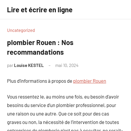
Aller
Lire et écrire en ligne
au
contenu
Uncategorized
plombier Rouen : Nos
recommandations
par
Louise KESTEL
mai 10, 2024
Aucun
commentaire
Plus d’informations à propos de
plombier Rouen
Vous ressentez le, au moins une fois, eu besoin d’avoir
besoins du service d’un plombier professionnel, pour
une raison ou une autre. Que ce soit pour des cas
graves ou non, la nécessité de l’intervention de toutes
entreprises de plomberie n’est pas à occulter, ne serait-