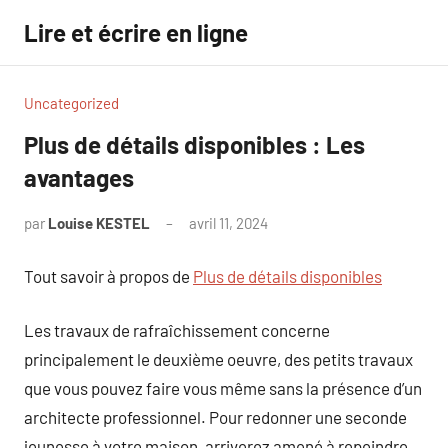
Aller
Lire et écrire en ligne
au
contenu
Uncategorized
Plus de détails disponibles : Les
avantages
par
Louise KESTEL
avril 11, 2024
Aucun
commentaire
Tout savoir à propos de
Plus de détails disponibles
Les travaux de rafraîchissement concerne
principalement le deuxième oeuvre, des petits travaux
que vous pouvez faire vous même sans la présence d’un
architecte professionnel. Pour redonner une seconde
jeunesse à votre maison, arriverez amené à repeindre