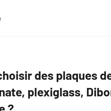
e
choisir des plaques d
nate, plexiglass, Dib
e ?