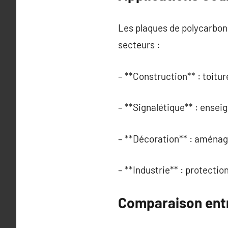
Les plaques de polycarbon
secteurs :
– **Construction** : toitur
– **Signalétique** : enseig
– **Décoration** : aménage
– **Industrie** : protectio
Comparaison entr