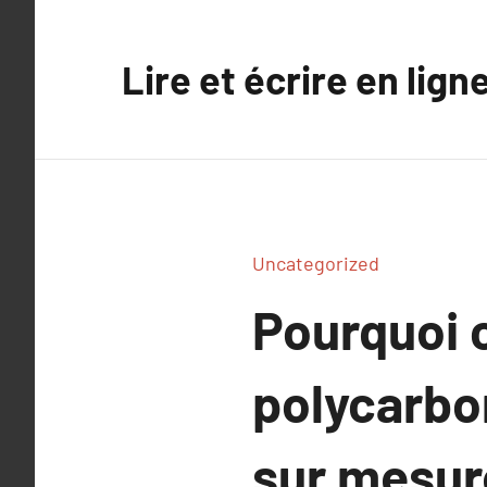
Aller
au
Lire et écrire en lign
contenu
Uncategorized
Pourquoi 
polycarbo
sur mesur