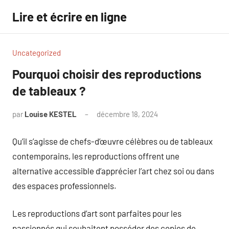
Aller
Lire et écrire en ligne
au
contenu
Uncategorized
Pourquoi choisir des reproductions
de tableaux ?
par
Louise KESTEL
décembre 18, 2024
Aucun
commentaire
Qu’il s’agisse de chefs-d’œuvre célèbres ou de tableaux
contemporains, les reproductions offrent une
alternative accessible d’apprécier l’art chez soi ou dans
des espaces professionnels.
Les reproductions d’art sont parfaites pour les
passionnés qui souhaitent posséder des copies de