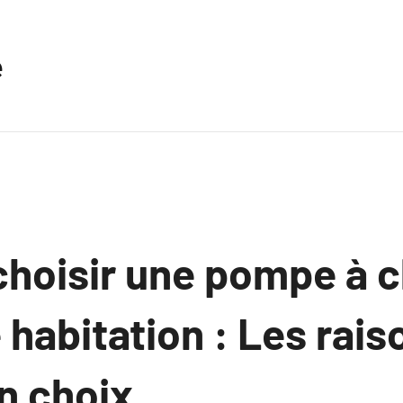
e
choisir une pompe à c
 habitation : Les rais
on choix.