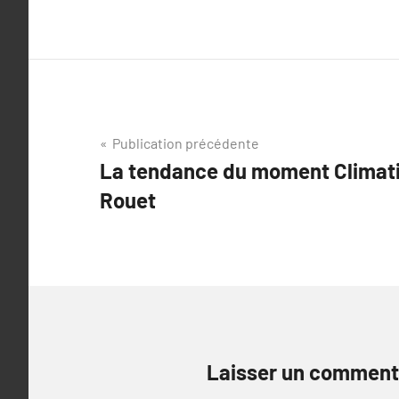
Navigation
Publication précédente
La tendance du moment Climatis
de
Rouet
l’article
Laisser un comment