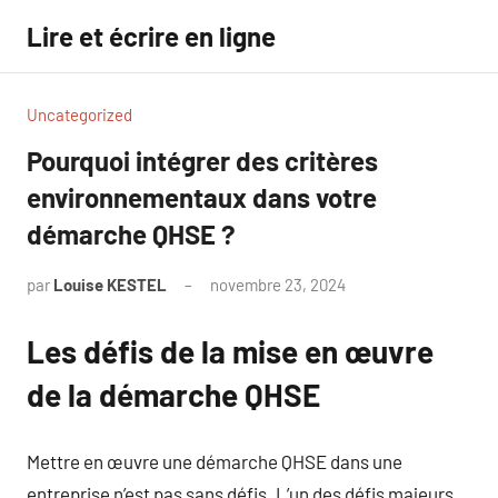
Aller
Lire et écrire en ligne
au
contenu
Uncategorized
Pourquoi intégrer des critères
environnementaux dans votre
démarche QHSE ?
par
Louise KESTEL
novembre 23, 2024
Aucun
commentaire
Les défis de la mise en œuvre
de la démarche QHSE
Mettre en œuvre une démarche QHSE dans une
entreprise n’est pas sans défis. L’un des défis majeurs