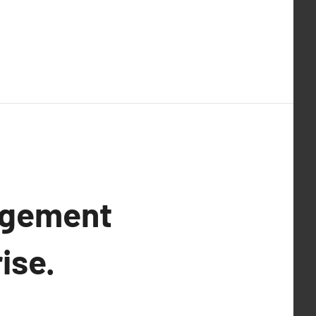
agement
ise.