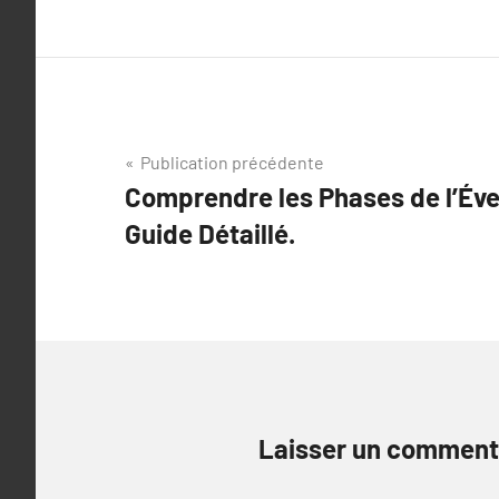
Navigation
Publication précédente
Comprendre les Phases de l’Évei
de
Guide Détaillé.
l’article
Laisser un comment