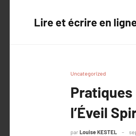
Aller
au
Lire et écrire en lign
contenu
Uncategorized
Pratiques
l’Éveil Spi
par
Louise KESTEL
se