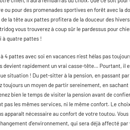
votre chien, il aura l’embarras du choix. Que ce soit po
ure ou pour des promenades sportives en forêt avec la 
 de la tête aux pattes profitera de la douceur des hivers
tridog vous trouverez à coup sûr le pardessus pour chie
 à quatre pattes !
 pattes avec soi en vacances n’est hélas pas toujours
s devient rapidement un vrai casse-tête… Pourtant, il e
e situation ! Du pet-sitter à la pension, en passant par
rez toujours un moyen de partir sereinement, en sachan
nez bien le temps de visiter la pension avant de confi
nt pas les mêmes services, ni le même confort. Le cho
us apparaît nécessaire au confort de votre toutou. Vous
 changement d’environnement, qui sera déjà affecté par