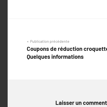
Navigation
Publication précédente
Coupons de réduction croquette
de
Quelques informations
l’article
Laisser un comment