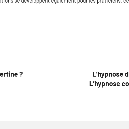
tions se développent également pour les praticiens, ce q
ertine ?
L’hypnose da
L’hypnose co