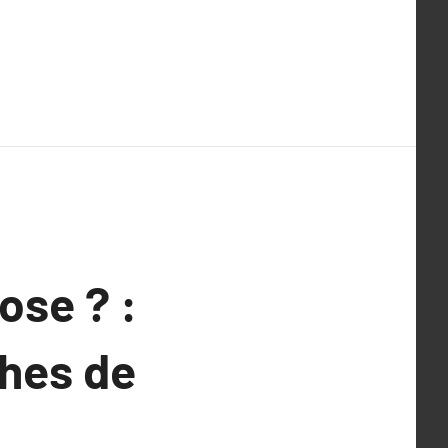
ose ? :
ches de