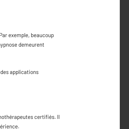
. Par exemple, beaucoup
n hypnose demeurent
 des applications
thérapeutes certifiés. Il
périence.