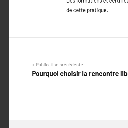
Des formations et certifica
de cette pratique.
Navigation
Publication précédente
Pourquoi choisir la rencontre lib
de
l’article