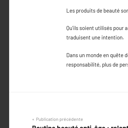
Les produits de beauté son
Qu’ils soient utilisés pour
traduisent une intention.
Dans un monde en quête de 
responsabilité, plus de per
Navigation
Publication précédente
Routine beauté anti-âge : ralent