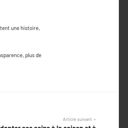
ntent une histoire,
nsparence, plus de
Article suivant
pter ses soins à la saison et à