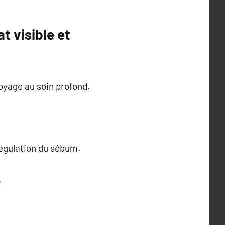
t visible et
oyage au soin profond.
 régulation du sébum.
.