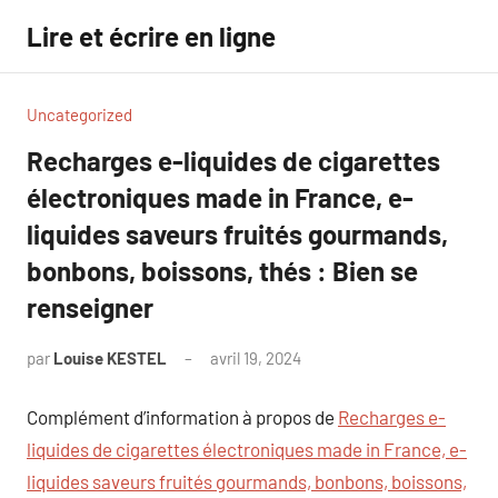
Aller
Lire et écrire en ligne
au
contenu
Uncategorized
Recharges e-liquides de cigarettes
électroniques made in France, e-
liquides saveurs fruités gourmands,
bonbons, boissons, thés : Bien se
renseigner
par
Louise KESTEL
avril 19, 2024
Aucun
commentaire
Complément d’information à propos de
Recharges e-
liquides de cigarettes électroniques made in France, e-
liquides saveurs fruités gourmands, bonbons, boissons,