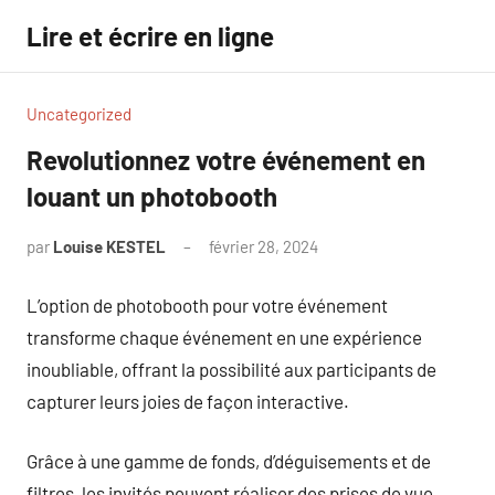
Aller
Lire et écrire en ligne
au
contenu
Uncategorized
Revolutionnez votre événement en
louant un photobooth
par
Louise KESTEL
février 28, 2024
Aucun
commentaire
L’option de photobooth pour votre événement
transforme chaque événement en une expérience
inoubliable, offrant la possibilité aux participants de
capturer leurs joies de façon interactive.
Grâce à une gamme de fonds, d’déguisements et de
filtres, les invités peuvent réaliser des prises de vue