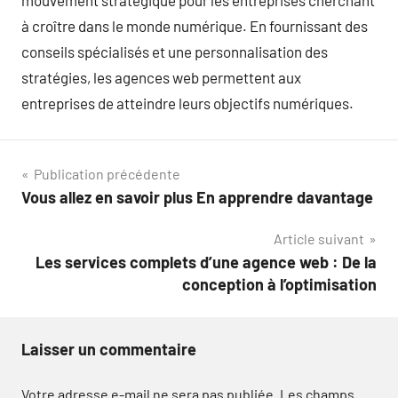
mouvement stratégique pour les entreprises cherchant
à croître dans le monde numérique. En fournissant des
conseils spécialisés et une personnalisation des
stratégies, les agences web permettent aux
entreprises de atteindre leurs objectifs numériques.
Navigation
Publication précédente
Vous allez en savoir plus En apprendre davantage
de
Article suivant
l’article
Les services complets d’une agence web : De la
conception à l’optimisation
Laisser un commentaire
Votre adresse e-mail ne sera pas publiée.
Les champs