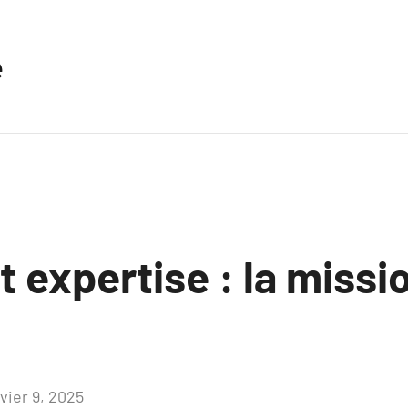
e
t expertise : la missi
vier 9, 2025
Aucun