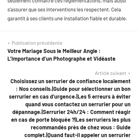
seulement connaître ces réglementations, mais aussi
s’assurer que ses interventions les respectent. Cela
garantit à ses clients une installation fiable et durable.
Navigation
Publication précédente
Votre Mariage Sous le Meilleur Angle :
de
L’Importance d’un Photographe et Vidéaste
l’article
Article suivant
Choisissez un serrurier de confiance localement
: Nos conseils.|Guide pour sélectionner un bon
serrurier en cas d’urgence.|Les 5 erreurs à éviter
quand vous contactez un serrurier pour un
dépannage.|Serrurier 24h/24 : Comment réagir
en cas de porte bloquée ?|Les serruriers les plus
recommandés près de chez vous : Guide
complet.|Quand faut-il appeler un serrurier