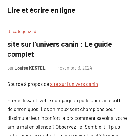
Aller
Lire et écrire en ligne
au
contenu
Uncategorized
site sur l’univers canin : Le guide
complet
par
Louise KESTEL
novembre 3, 2024
Aucun
commentaire
Source à propos de
site sur l’univers canin
En vieillissant, votre compagnon poilu pourrait souffrir
de chroniques. Les animaux sont champions pour
dissimuler leur inconfort, alors comment savoir si votre
ami a mal en silence ? Observez-le. Semble-t-il plus
léthargique ou reste-t-il plus souvent seul ? Si vous